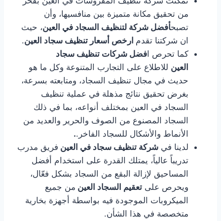
تمكنت شركة تنظيف المفروشات في العين بفخر
من تحقيق مكانة متميزة بين منافسيها، وأن
تصبح
أفضل شركة لتنظيف السجاد في العين
، حيث
ان شركتنا تقدم
ارخص أسعار تنظيف سجاد العين
.
كما تحرص ا
فضل شركات تنظيف سجاد
العين
للاطلاع على التجارب المتنوعة وكل ما هو
حديث في مجال تنظيف السجاد، ومتابعته بسرعة،
بغرض تحقيق نتائج مذهلة في عملية تنظيف
السجاد في العين بمختلف أنواعه، بما في ذلك
السجاد المصنوع من الصوف والحرير والعديد من
الأنماط والأشكال للسجاد الفاخر.
.
لدينا في
شركة تنظيف سجاد في العين
فريق مدرب
تدريباً عالياً، يمتلك القدرة على استخدام أفضل
المساحيق لإزالة البقع من السجاد بشكل فعّال،
ويحرص على
تعقيم السجاد العين
من جميع
الميكروبات الموجودة فيه بواسطة أجهزة بخارية
متخصصة في هذا الشأن.