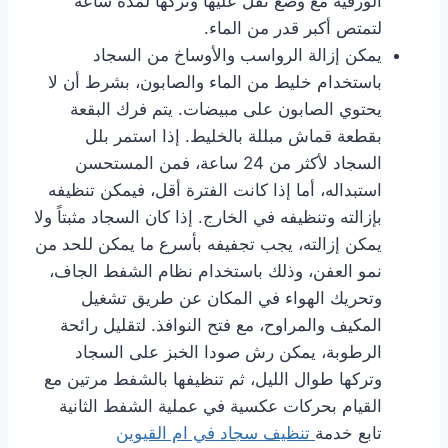
الورقية مع وضع ثقل عليها وتركها لمدة ساعة
لتمتص أكبر قدر من الماء.
يمكن إزالة الرواسب والأوساخ من السجاد
باستخدام خليط من الماء والصابون، بشرط أن لا
يحتوي الصابون على مبيضات. يتم فرك البقعة
بقطعة قماش مبللة بالخليط. إذا استمر بلل
السجاد لأكثر من 24 ساعة، فمن المستحسن
استبداله، أما إذا كانت الفترة أقل، فيمكن تنظيفه
بإزالته وتنظيفه في الخارج. إذا كان السجاد مثبتاً ولا
يمكن إزالته، يجب تجفيفه بأسرع ما يمكن للحد من
نمو العفن، وذلك باستخدام نظام الشفط الجاف،
وتحريك الهواء في المكان عن طريق تشغيل
المكيف والمراوح، مع فتح النوافذ. لتقليل رائحة
الرطوبة، يمكن رش صودا الخبز على السجاد
وتركها طوال الليل، ثم تنظيفها بالشفط مرتين مع
القيام بحركات عكسية في عملية الشفط الثانية
تابع خدمة
تنظيف سجاد في ام القيوين