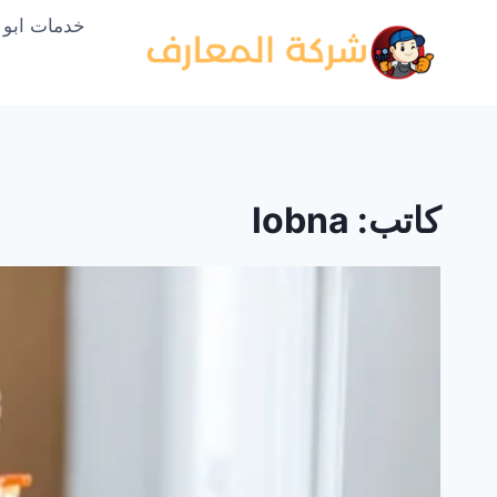
لتجاوز
خدمات ابو
لى
لمحتوى
كاتب: lobna