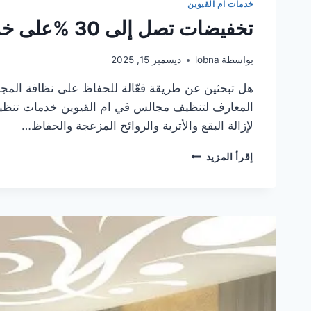
خدمات ام القيوين
تخفيضات تصل إلى 30 %على خدمة تنظيف مجالس في ام القيوين
بواسطة
lobna
ديسمبر 15, 2025
هل تبحثين عن طريقة فعّالة للحفاظ على نظافة المج
المعارف لتنظيف مجالس في ام القيوين خدمات تنظيف 
لإزالة البقع والأتربة والروائح المزعجة والحفاظ…
تخفيضات
إقرأ المزيد
تصل
إلى
30
%على
خدمة
تنظيف
مجالس
في
ام
القيوين