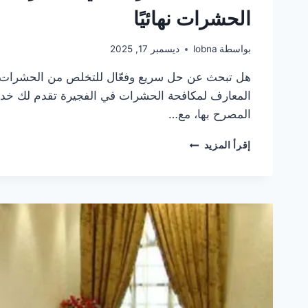
الحشرات نهائيًا
بواسطة
lobna
ديسمبر 17, 2025
هل تبحث عن حل سريع وفعّال للتخلص من الحشرات ا
المعارف لمكافحة الحشرات في الفجيرة تقدم لك خدما
المصرح بها، مع…
مكافحة
إقرأ المزيد
الحشرات
في
الفجيرة’حلول
آمنة
وفعالة
للقضاء
على
الحشرات
نهائيًا