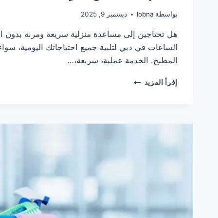
بواسطة
lobna
ديسمبر 9, 2025
هل تحتاجين إلى مساعدة منزلية سريعة ومرنة بدون ا
الساعات في دبي لتلبية جميع احتياجاتك اليومية، سو
المطبخ. الخدمة عملية، سريعة،…
خصم
إقرأ المزيد
25
%
من
شركة
خادمات
بنظام
الساعات
في
دبي