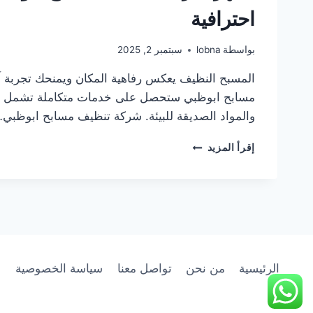
احترافية
بواسطة
lobna
سبتمبر 2, 2025
المسبح النظيف يعكس رفاهية المكان ويمنحك تجربة
مسابح ابوظبي ستحصل على خدمات متكاملة تشمل التن
والمواد الصديقة للبيئة. شركة تنظيف مسابح ابوظبي
أشهر
إقرأ المزيد
شركة
تنظيف
مسابح
ابوظبي’
خصم
على
خدمات
تنظيف
الرئيسية
من نحن
تواصل معنا
سياسة الخصوصية
وصيانة
احترافية