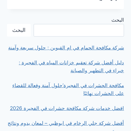
هي
افضل
شركة
البحث
تنظيف
سجاد
البحث
في
الشارقة
’
شركة مكافحة الحمام في ام القيوين ; حلول سريعة وآمنة
إزالة
البقع
دليل أفضل شركة تعقيم خزانات المياه في الفجيرة ;
والأتربة
خبراء في التطهير والصيانة
بأحدث
التقنيات
مكافحة الحشرات في الفجيرة’حلول آمنة وفعالة للقضاء
على الحشرات نهائيًا
افضل خدمات شركة مكافحة حشرات في الفجيرة 2026
أفضل شركة جلي الرخام في ابوظبي – لمعان يدوم ونتائج