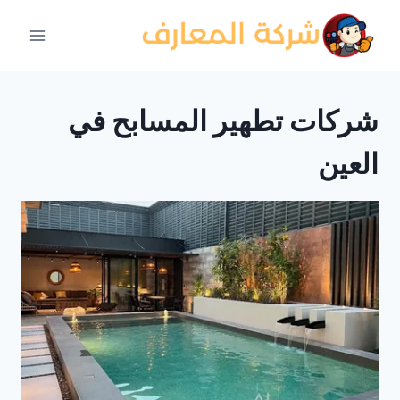
لتجاوز
لى
لمحتوى
شركات تطهير المسابح في
العين