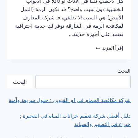
هل لاحظتِ تلفًا في الأثاث أو تآكلًا في الأبواب
الخشبية دون سبب واضح؟ قد تكون الرمة (النمل
الأبيض) هي السبب!لا تقلقي، فـ شركة المعارف
لمكافحة الرمة في الشارقة توفر لكِ خدمة احترافية
تعتمد على أجهزة حديثة…
خصم
إقرأ المزيد
50
%
من
البحث
شركة
مكافحة
البحث
الرمة
في
الشارقة
شركة مكافحة الحمام في ام القيوين ; حلول سريعة وآمنة
دليل أفضل شركة تعقيم خزانات المياه في الفجيرة ;
خبراء في التطهير والصيانة