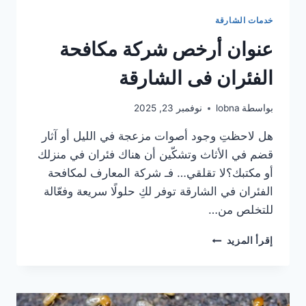
خدمات الشارقة
عنوان أرخص شركة مكافحة
الفئران فى الشارقة
بواسطة
lobna
نوفمبر 23, 2025
هل لاحظتِ وجود أصوات مزعجة في الليل أو آثار
قضم في الأثاث وتشكّين أن هناك فئران في منزلك
أو مكتبك؟لا تقلقي… فـ شركة المعارف لمكافحة
الفئران في الشارقة توفر لكِ حلولًا سريعة وفعّالة
للتخلص من…
عنوان
إقرأ المزيد
أرخص
شركة
مكافحة
الفئران