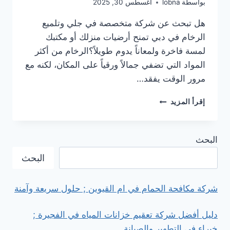
بواسطة
lobna
أغسطس 30, 2025
هل تبحث عن شركة متخصصة في جلي وتلميع
الرخام في دبي تمنح أرضيات منزلك أو مكتبك
لمسة فاخرة ولمعاناً يدوم طويلاً؟الرخام من أكثر
المواد التي تضفي جمالاً ورقياً على المكان، لكنه مع
مرور الوقت يفقد…
خدمات
إقرأ المزيد
جلي
وتلميع
الرخام
البحث
في
دبي
البحث
|
تلميع
أرضيات
شركة مكافحة الحمام في ام القيوين ; حلول سريعة وآمنة
رخام
باحترافية
دليل أفضل شركة تعقيم خزانات المياه في الفجيرة ;
خبراء في التطهير والصيانة