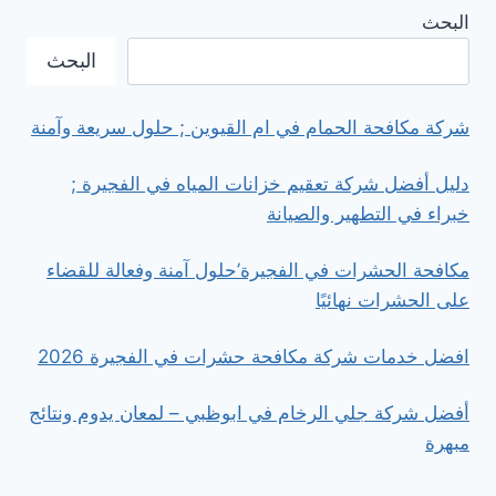
تسربات
البحث
المياة
في
البحث
الفجيرة
’جودة
عالية
شركة مكافحة الحمام في ام القيوين ; حلول سريعة وآمنة
مع
خصم
دليل أفضل شركة تعقيم خزانات المياه في الفجيرة ;
مميز
خبراء في التطهير والصيانة
مكافحة الحشرات في الفجيرة’حلول آمنة وفعالة للقضاء
على الحشرات نهائيًا
افضل خدمات شركة مكافحة حشرات في الفجيرة 2026
أفضل شركة جلي الرخام في ابوظبي – لمعان يدوم ونتائج
مبهرة