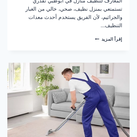
المعارف لتنظيف منازل في ابوظبي تقدري
تستمتعي بمنزل نظيف، صحي، خالي من الغبار
والجراثيم، لأن الفريق يستخدم أحدث معدات
التنظيف…
عروض
إقرأ المزيد
وباقات
متنوعة
على
خدمة
تنظيف
منازل
في
ابوظبي
2026