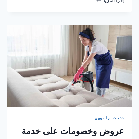
إقرأ المزيد
25
%
من
شركة
خادمات
بنظام
الساعات
في
دبي
خدمات ام القيوين
عروض وخصومات على خدمة