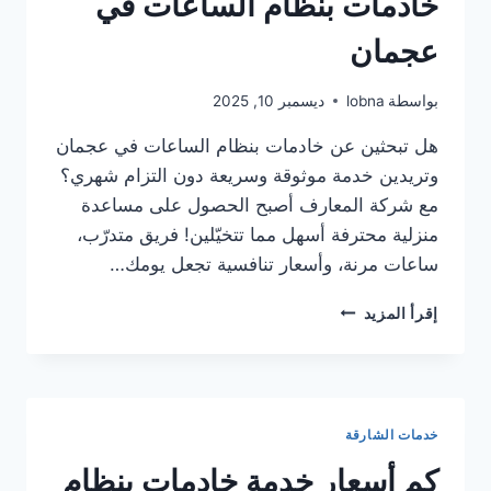
خادمات بنظام الساعات في
عجمان
بواسطة
lobna
ديسمبر 10, 2025
هل تبحثين عن خادمات بنظام الساعات في عجمان
وتريدين خدمة موثوقة وسريعة دون التزام شهري؟
مع شركة المعارف أصبح الحصول على مساعدة
منزلية محترفة أسهل مما تتخيّلين! فريق متدرّب،
ساعات مرنة، وأسعار تنافسية تجعل يومك…
عروض
إقرأ المزيد
وخصومات
على
خدمة
خادمات
بنظام
خدمات الشارقة
الساعات
في
كم أسعار خدمة خادمات بنظام