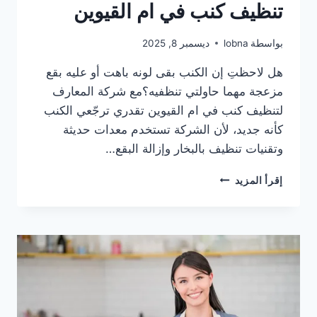
تنظيف كنب في ام القيوين
بواسطة
lobna
ديسمبر 8, 2025
هل لاحظتِ إن الكنب بقى لونه باهت أو عليه بقع
مزعجة مهما حاولتي تنظفيه؟مع شركة المعارف
لتنظيف كنب في ام القيوين تقدري ترجّعي الكنب
كأنه جديد، لأن الشركة تستخدم معدات حديثة
وتقنيات تنظيف بالبخار وإزالة البقع…
عروض
إقرأ المزيد
وخصومات
على
خدمة
تنظيف
كنب
في
ام
القيوين