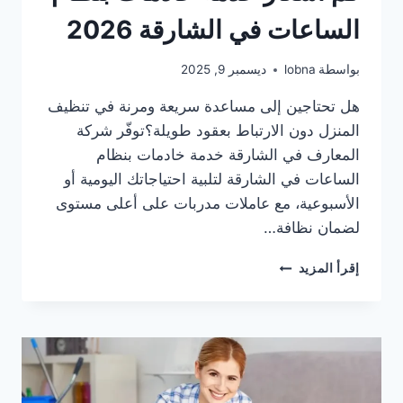
عجمان
الساعات في الشارقة 2026
بواسطة
lobna
ديسمبر 9, 2025
هل تحتاجين إلى مساعدة سريعة ومرنة في تنظيف
المنزل دون الارتباط بعقود طويلة؟توفّر شركة
المعارف في الشارقة خدمة خادمات بنظام
الساعات في الشارقة لتلبية احتياجاتك اليومية أو
الأسبوعية، مع عاملات مدربات على أعلى مستوى
لضمان نظافة…
كم
إقرأ المزيد
أسعار
خدمة
خادمات
بنظام
الساعات
في
الشارقة