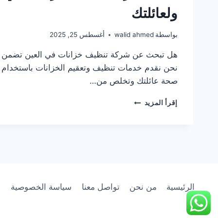
ولعائلتك
بواسطة
walid ahmed
أغسطس 25, 2025
هل تبحث عن شركة تنظيف خزانات في العين تضمن لك م
نحن نقدم خدمات تنظيف وتعقيم الخزانات باستخدام 
صحة عائلتك وتخلص من…
أفضل
إقرأ المزيد
شركة
تنظيف
خزانات
في
العين
:
مياه
نقية
الرئيسية
من نحن
تواصل معنا
سياسة الخصوصية
وحياة
صحية
لك